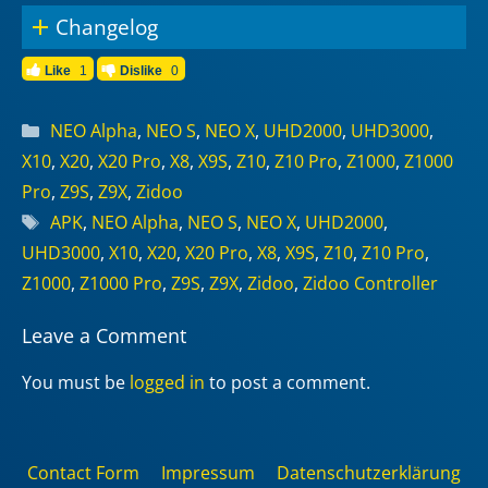
Changelog
Like
1
Dislike
0
Categories
NEO Alpha
,
NEO S
,
NEO X
,
UHD2000
,
UHD3000
,
X10
,
X20
,
X20 Pro
,
X8
,
X9S
,
Z10
,
Z10 Pro
,
Z1000
,
Z1000
Pro
,
Z9S
,
Z9X
,
Zidoo
Tags
APK
,
NEO Alpha
,
NEO S
,
NEO X
,
UHD2000
,
UHD3000
,
X10
,
X20
,
X20 Pro
,
X8
,
X9S
,
Z10
,
Z10 Pro
,
Z1000
,
Z1000 Pro
,
Z9S
,
Z9X
,
Zidoo
,
Zidoo Controller
Leave a Comment
You must be
logged in
to post a comment.
Contact Form
Impressum
Datenschutzerklärung