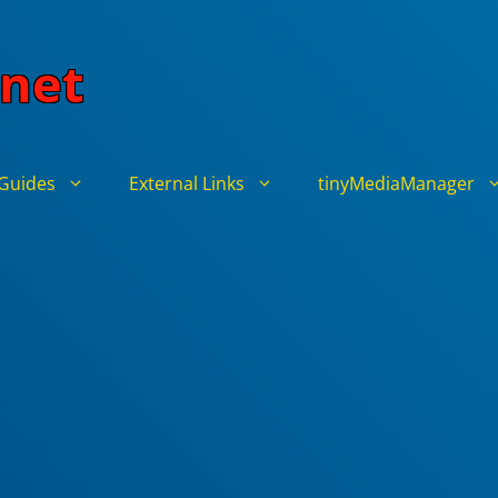
net
Guides
External Links
tinyMediaManager