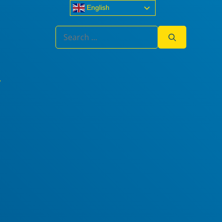
English
Search
for: