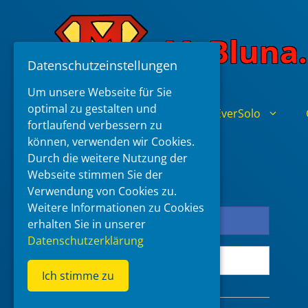
Skip
to
McBluna.
content
Datenschutzeinstellungen
Um unsere Webseite für Sie
optimal zu gestalten und
Home
Zidoo
EverSolo
fortlaufend verbessern zu
können, verwenden wir Cookies.
Durch die weitere Nutzung der
Login Page
Webseite stimmen Sie der
Verwendung von Cookies zu.
Weitere Informationen zu Cookies
Log in with Facebook
erhalten Sie in unserer
Datenschutzerklärung
Log in with Google
Ich stimme zu
or