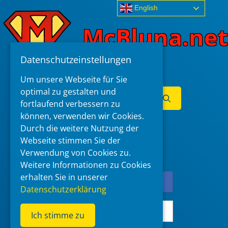
Skip
English
to
McBluna.net
content
Datenschutzeinstellungen
Um unsere Webseite für Sie
optimal zu gestalten und
Search
fortlaufend verbessern zu
for:
können, verwenden wir Cookies.
Menu
Durch die weitere Nutzung der
Register
Webseite stimmen Sie der
Verwendung von Cookies zu.
Weitere Informationen zu Cookies
erhalten Sie in unserer
Log in with Facebook
Datenschutzerklärung
Log in with Google
Ich stimme zu