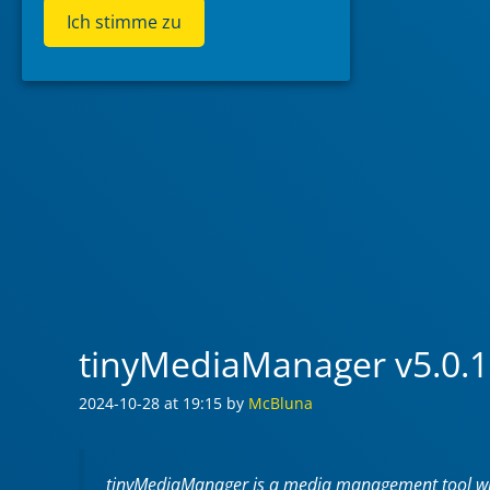
Ich stimme zu
tinyMediaManager v5.0.
2024-10-28
at 19:15
by
McBluna
tinyMediaManager is a media management tool writt