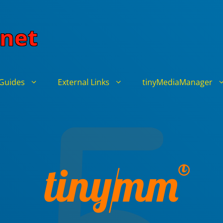
net
Guides
External Links
tinyMediaManager