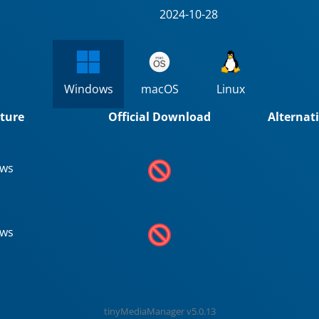
2024-10-28
Windows
macOS
Linux
cture
Official Download
Alternat
ws
ws
tinyMediaManager v5.0.13