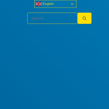
English
Search
for: