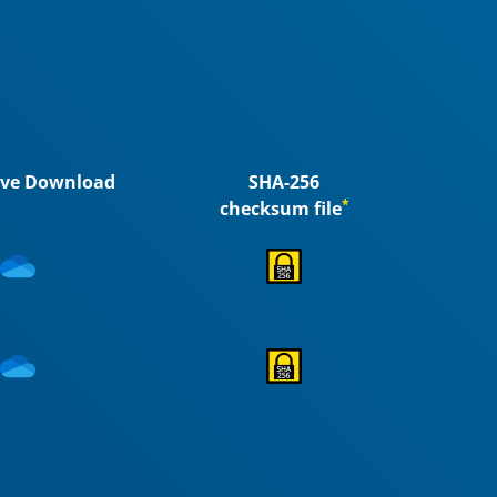
ive Download
SHA-256
*
checksum file