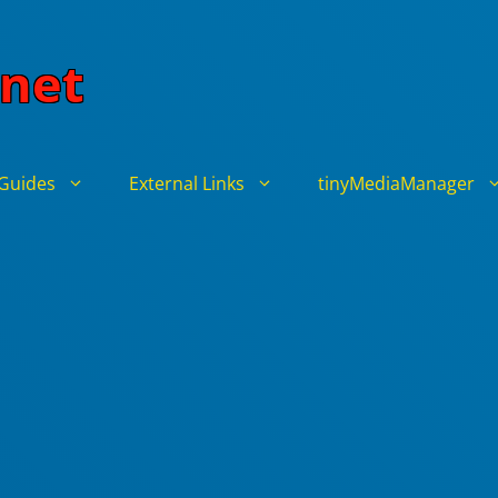
net
Guides
External Links
tinyMediaManager