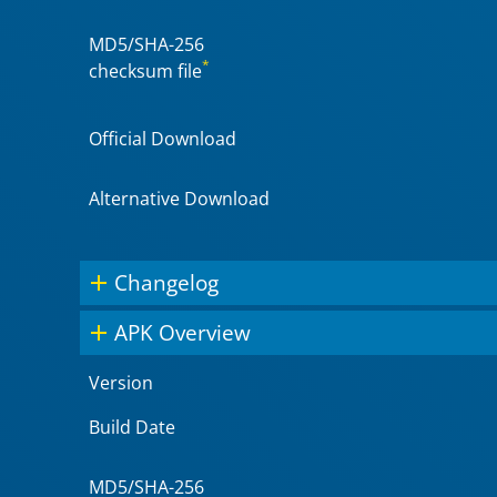
MD5/SHA-256
*
checksum file
Official Download
Alternative Download
Changelog
APK Overview
Version
Build Date
MD5/SHA-256