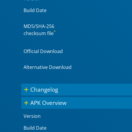
Build Date
MD5/SHA-256
*
checksum file
Official Download
Alternative Download
Changelog
APK Overview
Version
Build Date