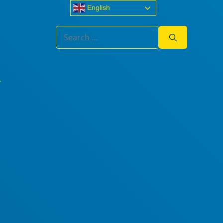
English
Search
for: