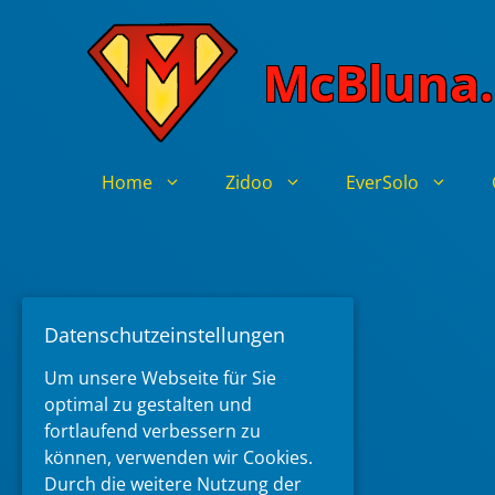
Skip
to
McBluna.
content
Home
Zidoo
EverSolo
Datenschutzeinstellungen
Um unsere Webseite für Sie
optimal zu gestalten und
fortlaufend verbessern zu
können, verwenden wir Cookies.
Durch die weitere Nutzung der