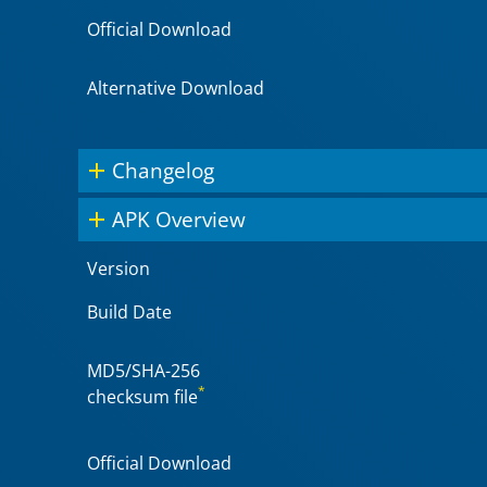
Official Download
Alternative Download
Changelog
APK Overview
Version
Build Date
MD5/SHA-256
*
checksum file
Official Download