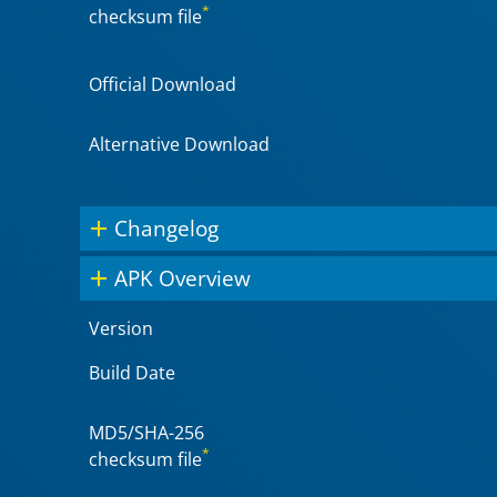
*
checksum file
Official Download
Alternative Download
Changelog
APK Overview
Version
Build Date
MD5/SHA-256
*
checksum file