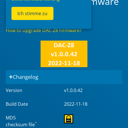
EverSolo DAC-Z8 Firmware
Download
Ich stimme zu
How to Upgrade DAC-Z8 Firmware?
Changelog
Version
v1.0.0.42
Build Date
2022-11-18
MD5
*
checksum file