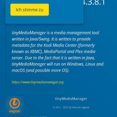
tinyMediaManager 4.3.8.1
Ich stimme zu
2023-01-16
at 19:26
by
McBluna
tinyMediaManager is a media management tool
written in Java/Swing. It is written to provide
metadata for the Kodi Media Center (formerly
known as XBMC), MediaPortal and Plex media
server. Due to the fact that it is written in Java,
tinyMediaManager will run on Windows, Linux and
macOS (and possible more OS).
https://www.tinymediamanager.org