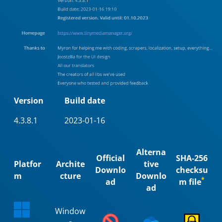
Version
Build date
4.3.8.1
2023-01-16
Alterna
Official
SHA-256
Platfor
Archite
tive
Downlo
checksu
m
cture
Downlo
*
ad
m file
ad
Window