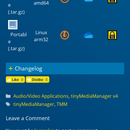
amd64
e
(.tar.gz)
Linux
Portabl
arm32
e
(.tar.gz)
Changelog
Like
0
Dislike
0
Categories
Audio/Video Applications
,
tinyMediaManager v4
Tags
tinyMediaManager
,
TMM
Leave a Comment