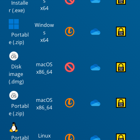
s
Installe
x64
r (.exe)
Window
s
Portabl
x64
e (.zip)
macOS
Disk
x86_64
image
(.dmg)
macOS
Portabl
x86_64
e (.zip)
Linux
Portabl