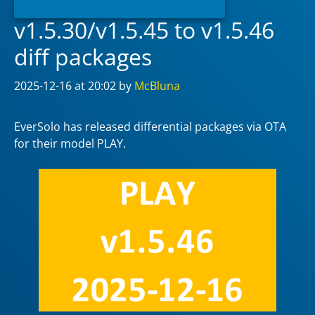
EverSolo PLAY
v1.5.30/v1.5.45 to v1.5.46
diff packages
2025-12-16
at 20:02
by
McBluna
EverSolo has released differential packages via OTA
for their model PLAY.