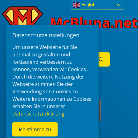
Skip
English
to
McBluna.net
content
Datenschutzeinstellungen
Um unsere Webseite für Sie
optimal zu gestalten und
Search
fortlaufend verbessern zu
for:
können, verwenden wir Cookies.
Menu
Durch die weitere Nutzung der
Webseite stimmen Sie der
Verwendung von Cookies zu.
Weitere Informationen zu Cookies
erhalten Sie in unserer
Datenschutzerklärung
Ich stimme zu