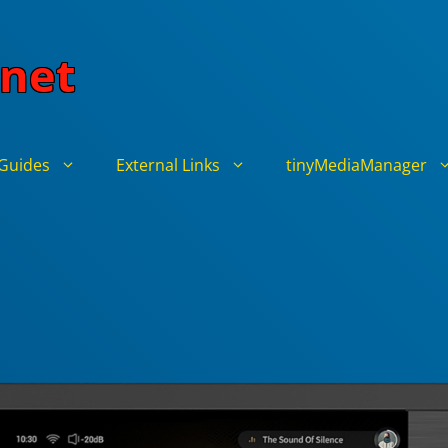
net
Guides
External Links
tinyMediaManager