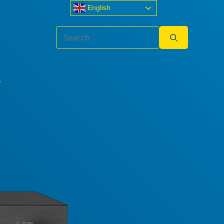
English
Search
for: