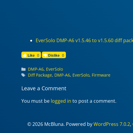
EverSolo DMP-A6 v1.5.46 to v1.5.60 diff pac
Like
0
Dislike
0
Categories
DMP-A6
,
EverSolo
Tags
Diff Package
,
DMP-A6
,
EverSolo
,
Firmware
Leave a Comment
You must be
logged in
to post a comment.
© 2026 McBluna. Powered by
WordPress 7.0.2
,