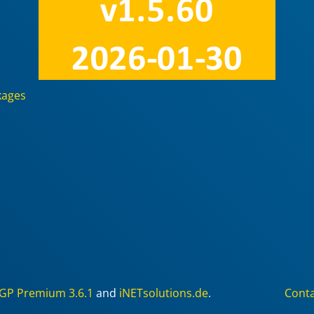
kages
GP Premium 3.6.1
and
iNETsolutions.de
.
Cont