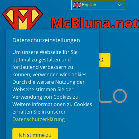
Skip
English
to
McBluna.net
content
Datenschutzeinstellungen
Um unsere Webseite für Sie
Search
optimal zu gestalten und
for:
fortlaufend verbessern zu
Menu
können, verwenden wir Cookies.
Durch die weitere Nutzung der
Webseite stimmen Sie der
Verwendung von Cookies zu.
Weitere Informationen zu Cookies
erhalten Sie in unserer
Datenschutzerklärung
Ich stimme zu