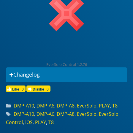
EverSolo Control 1.2.76
Changelog
Like
0
Dislike
0
Categories
DMP-A10
,
DMP-A6
,
DMP-A8
,
EverSolo
,
PLAY
,
T8
Tags
DMP-A10
,
DMP-A6
,
DMP-A8
,
EverSolo
,
EverSolo
Control
,
iOS
,
PLAY
,
T8