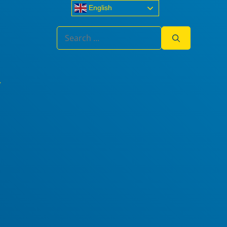
English
Search
for: