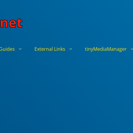
net
Guides
External Links
tinyMediaManager