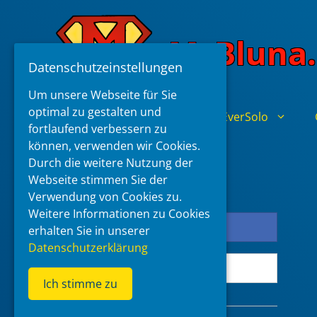
Skip
to
McBluna.
content
Datenschutzeinstellungen
Um unsere Webseite für Sie
optimal zu gestalten und
Home
Zidoo
EverSolo
fortlaufend verbessern zu
können, verwenden wir Cookies.
Durch die weitere Nutzung der
Login Page
Webseite stimmen Sie der
Verwendung von Cookies zu.
Weitere Informationen zu Cookies
Log in with Facebook
erhalten Sie in unserer
Datenschutzerklärung
Log in with Google
Ich stimme zu
or